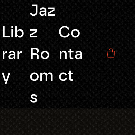
Jaz
Lib
z
Co
rar
Ro
nta
y
om
ct
s