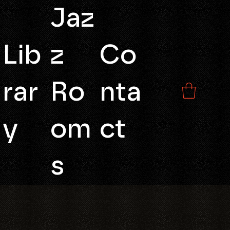
Jaz
Lib
z
Co
rar
Ro
nta
y
om
ct
s